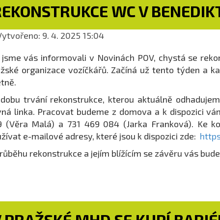
REKONSTRUKCE WC V BENEDIK
ytvořeno: 9. 4. 2025 15:04
 jsme vás informovali v Novinách POV, chystá se reko
žské organizace vozíčkářů. Začíná už tento týden a k
tně.
dobu trvání rekonstrukce, kterou aktuálně odhadujem
ná linka. Pracovat budeme z domova a k dispozici vá
9 (Věra Malá) a 731 469 084 (Jarka Franková). Ke 
žívat e-mailové adresy, které jsou k dispozici zde:
http
růběhu rekonstrukce a jejím blížícím se závěru vás bud
 PRAŽSKÉ MHD SE KUPÍ BARIÉ