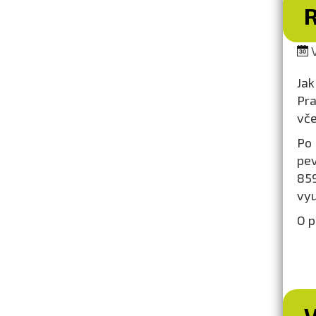
V
Jak
Pra
vče
Po 
pev
85
vyu
O p
V