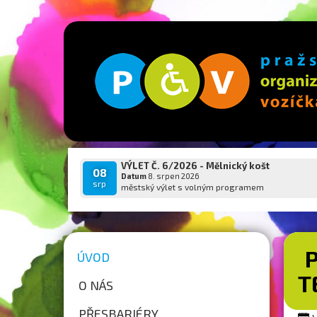
VÝLET Č. 6/2026 - Mělnický košt
08
Datum
8. srpen 2026
srp
městský výlet s volným programem
ÚVOD
T
O NÁS
PŘESBARIÉRY