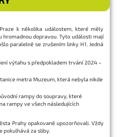
v Praze k několika událostem, které měly
u hromadnou dopravou. Tyto události mají
šlo paralelně se zrušením linky H1. Jedná
vření výtahu s předpokladem trvání 2024 –
stanice metra Muzeum, která nebyla nikde
 původní rampy do soupravy, které
na rampy ve všech následujících
města Prahy opakovaně upozorňovali. Vždy
e pokulhává za sliby.