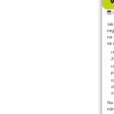
V
Jak
neg
na 
se 
r
2
r
p
o
z
z
Na 
nám