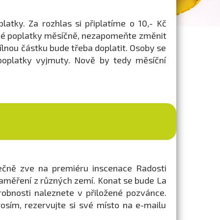
latky. Za rozhlas si připlatíme o 10,- Kč
ářské poplatky měsíčně, nezapomeňte změnit
dílnou částku bude třeba doplatit. Osoby se
 poplatky vyjmuty. Nově by tedy měsíční
dečně zve na premiéru inscenace Radosti
a zaměření z různých zemí. Konat se bude La
robnosti naleznete v přiložené pozvánce.
rosím, rezervujte si své místo na e-mailu