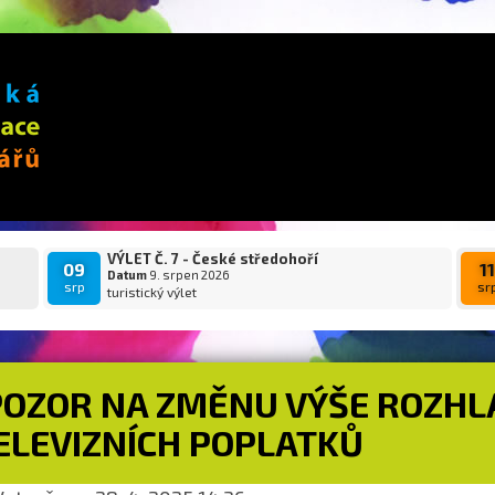
VÝLET Č. 7 - České středohoří
09
1
Datum
9. srpen 2026
srp
sr
turistický výlet
POZOR NA ZMĚNU VÝŠE ROZHL
ELEVIZNÍCH POPLATKŮ