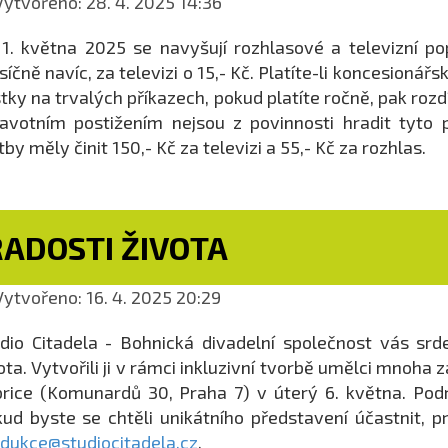
ytvořeno: 28. 4. 2025 14:36
1. května 2025 se navyšují rozhlasové a televizní pop
íčně navíc, za televizi o 15,- Kč. Platíte-li koncesion
tky na trvalých příkazech, pokud platíte ročně, pak roz
avotním postižením nejsou z povinnosti hradit tyto
tby měly činit 150,- Kč za televizi a 55,- Kč za rozhlas.
RADOSTI ŽIVOTA
ytvořeno: 16. 4. 2025 20:29
dio Citadela - Bohnická divadelní společnost vás sr
ota. Vytvořili ji v rámci inkluzivní tvorbě umělci mnoh
rice (Komunardů 30, Praha 7) v úterý 6. května. Pod
ud byste se chtěli unikátního představení účastnit, p
dukce@studiocitadela.cz
.