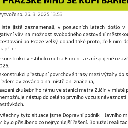
ytvořeno: 26. 3. 2025 13:53
 jste jistě zaznamenali, v posledních letech došlo 
ativní vliv na možnost svobodného cestování městsko
cestování po Praze velký dopad také proto, že k nim do
např. o:
ekonstrukci vestibulu metra Florenc a s ní spojené uza
026,
ekonstrukci přestupní povrchové trasy mezi výtahy do 
ředem avizována a na místě ani značena,
sazení zkušebního rámu ve stanici metra Zličín v místě
nemožňuje nástup do celého prvního vozu s návazností 
astávkách.
všechny tyto situace jsme Dopravní podnik Hlavního 
 bylo přislíbeno co nejrychlejší řešení. Bohužel realizac