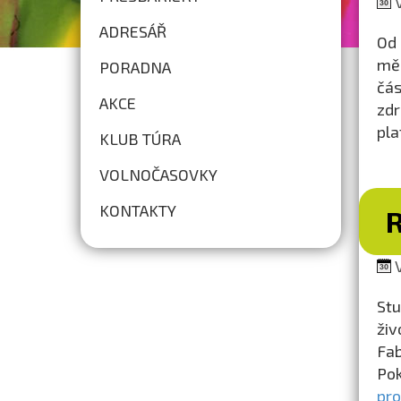
V
ADRESÁŘ
Od 
měs
PORADNA
čás
AKCE
zdr
pla
KLUB TÚRA
VOLNOČASOVKY
KONTAKTY
V
Stu
živ
Fab
Pok
pro