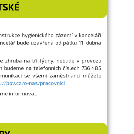
TSKÉ
nstrukce hygienického zázemí v kanceláři
ancelář bude uzavřena od pátku 11. dubna
e zhruba na tři týdny, nebude v provozu
m budeme na telefonních číslech 736 485
komunikaci se všemi zaměstnanci můžete
s://pov.cz/o-nas/pracovnici
eme informovat.
RY