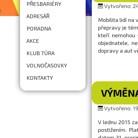
PŘESBARIÉRY
Vytvořeno: 24
ADRESÁŘ
Mobilita lidí na
přepravy je tém
PORADNA
kteří nemohou s
AKCE
objednatele, n
dopravy a aut vě
KLUB TÚRA
VOLNOČASOVKY
KONTAKTY
VÝMĚNA
Vytvořeno: 19.
V lednu 2015 z
postižením. Pl
datem 31. prosi