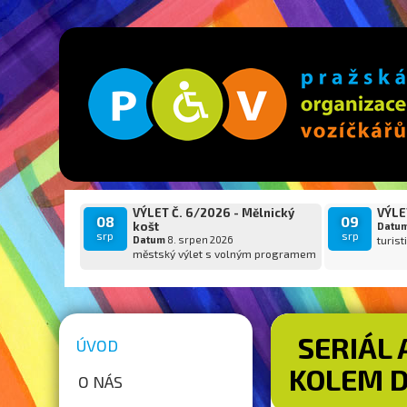
VÝLET Č. 6/2026 - Mělnický
VÝLET
08
09
košt
Datu
srp
srp
Datum
8. srpen 2026
turist
městský výlet s volným programem
SERIÁL 
ÚVOD
KOLEM D
O NÁS