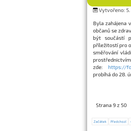
Vytvořeno: 5.
Byla zahájena v
občanů se zdrav
být součástí 
příležitostí pr
směřování vládn
prostřednictv
zde:
https://
probíhá do 28. 
Strana 9 z 50
Začátek
Předchozí