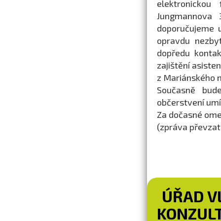
elektronickou
Jungmannova 3
doporučujeme u
opravdu nezbyt
dopředu kontak
zajištění asist
z Mariánského 
Současně bud
občerstvení umí
Za dočasné ome
(zpráva převza
ÚŘAD V
KONZULT