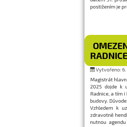
postižením je pr
OMEZEN
RADNIC
Vytvořeno: 6. 
Magistrát hlavní
2025 dojde k u
Radnice, a tím i
budovy. Důvodem
Vzhledem k uz
zdravotně hend
nutnou agendu 