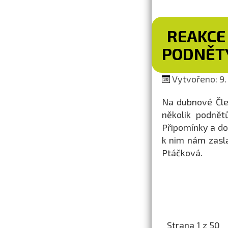
REAKCE
PODNĚTY
Vytvořeno: 9.
Na dubnové Člen
několik podnět
Připomínky a do
k nim nám zasl
Ptáčková.
Strana 1 z 50