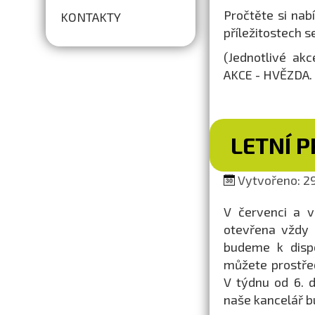
Pročtěte si nab
KONTAKTY
příležitostech 
(Jednotlivé ak
AKCE - HVĚZDA. 
LETNÍ 
Vytvořeno: 29
V červenci a v
otevřena vždy 
budeme k dispo
můžete prostřed
V týdnu od 6. 
naše kancelář b