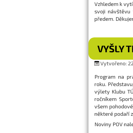
Vzhledem k vytíž
svoji návštěvu
předem. Děkuje
VYŠLY T
Vytvořeno: 22.
Program na prá
roku. Představu
výlety Klubu TÚ
ročníkem Sport
všem pohodové 
některé podaří 
Noviny POV nal