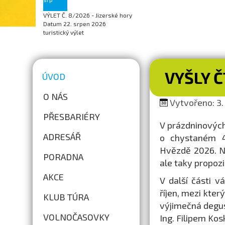
VÝLET Č. 8/2026 - Jizerské hory
Datum
22. srpen 2026
turistický výlet
VYŠLY 
ÚVOD
O NÁS
Vytvořeno: 3. 
PŘESBARIÉRY
V prázdninovýc
ADRESÁŘ
o chystaném 44
Hvězdě 2026. N
PORADNA
ale taky propoz
AKCE
V další části 
říjen, mezi kter
KLUB TÚRA
výjimečná degus
VOLNOČASOVKY
Ing. Filipem Ko