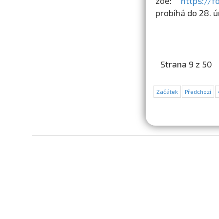
zde:
https://
probíhá do 28. 
Strana 9 z 50
Začátek
Předchozí