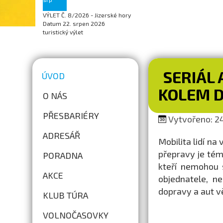
VÝLET Č. 8/2026 - Jizerské hory
Datum
22. srpen 2026
turistický výlet
SERIÁL 
ÚVOD
KOLEM D
O NÁS
PŘESBARIÉRY
Vytvořeno: 24
ADRESÁŘ
Mobilita lidí na
přepravy je tém
PORADNA
kteří nemohou s
AKCE
objednatele, n
dopravy a aut vě
KLUB TÚRA
VOLNOČASOVKY