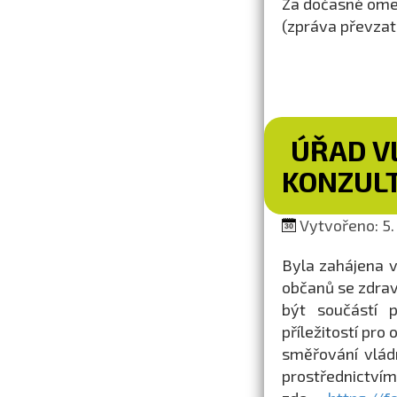
Za dočasné ome
(zpráva převza
ÚŘAD V
KONZULT
Vytvořeno: 5.
Byla zahájena v
občanů se zdrav
být součástí 
příležitostí pr
směřování vládn
prostřednictv