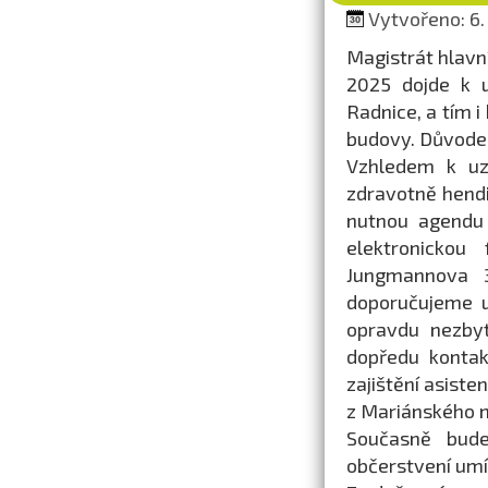
Vytvořeno: 6. 
Magistrát hlavní
2025 dojde k u
Radnice, a tím i
budovy. Důvodem
Vzhledem k uz
zdravotně hend
nutnou agendu 
elektronickou
Jungmannova 3
doporučujeme u
opravdu nezbyt
dopředu kontak
zajištění asist
z Mariánského 
Současně bud
občerstvení umí