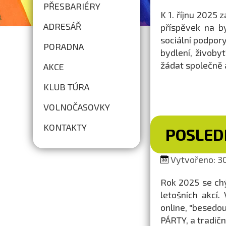
PŘESBARIÉRY
K 1. říjnu 2025 
ADRESÁŘ
příspěvek na b
sociální podpor
PORADNA
bydlení, živoby
žádat společně a
AKCE
KLUB TÚRA
VOLNOČASOVKY
KONTAKTY
POSLEDN
Vytvořeno: 30
Rok 2025 se ch
letošních akcí
online, "besedo
PÁRTY, a tradič