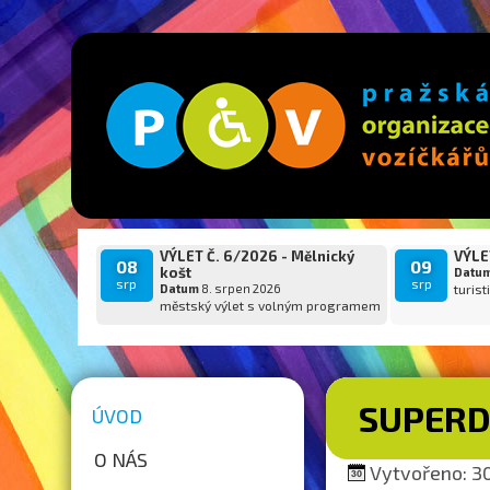
VÝLET Č. 6/2026 - Mělnický
VÝLET
08
09
košt
Datu
srp
srp
Datum
8. srpen 2026
turist
městský výlet s volným programem
SUPER
ÚVOD
O NÁS
Vytvořeno: 30