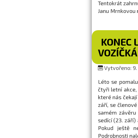
Tentokrát zahrn
Janu Mrnkovou n
KONEC 
VOZÍČK
Vytvořeno: 9. 
Léto se pomalu
čtyři letní akce
které nás čekají
září, se členov
samém závěru l
sedící (23. září
Pokud ještě n
Podrobnosti nal