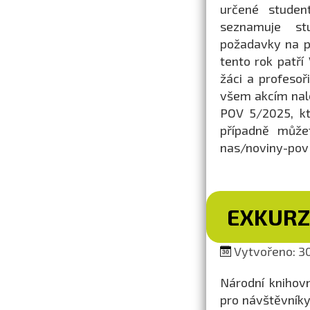
určené studen
seznamuje stu
požadavky na př
tento rok patř
žáci a profesoř
všem akcím nal
POV 5/2025, kt
případně může
nas/noviny-pov
EXKURZ
Vytvořeno: 30
Národní knihovn
pro návštěvníky