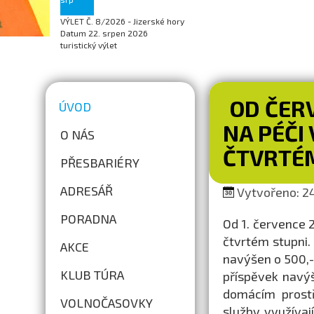
VÝLET Č. 8/2026 - Jizerské hory
Datum
22. srpen 2026
turistický výlet
OD ČERV
ÚVOD
NA PÉČI
O NÁS
ČTVRTÉ
PŘESBARIÉRY
ADRESÁŘ
Vytvořeno: 24
PORADNA
Od 1. července 
čtvrtém stupni.
AKCE
navýšen o 500,- 
KLUB TÚRA
příspěvek navý
domácím prostř
VOLNOČASOVKY
služby využívaj