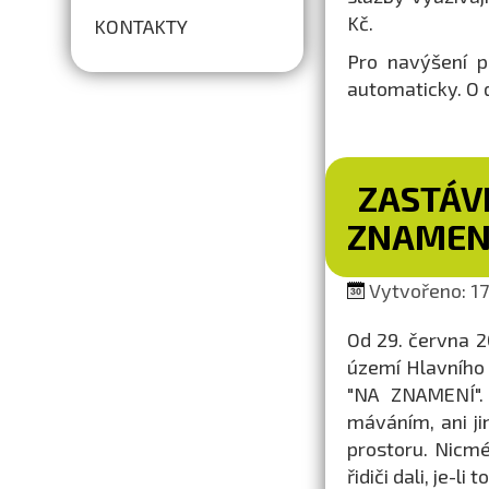
Kč.
KONTAKTY
Pro navýšení p
automaticky. O 
ZASTÁV
ZNAMEN
Vytvořeno: 17
Od 29. června 
území Hlavního
"NA ZNAMENÍ". 
máváním, ani j
prostoru. Nicm
řidiči dali, je-li