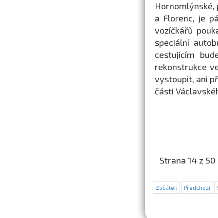
Hornomlýnské, p
a Florenc, je 
vozíčkářů pouk
speciální auto
cestujícím bud
rekonstrukce ve
vystoupit, ani p
části Václavské
Strana 14 z 50
Začátek
Předchozí