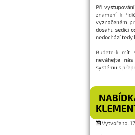
Při vystupování
znamení k řidi
vyznačeném pro
dosahu sedící os
nedochází tedy 
Budete-li mít 
neváhejte nás
systému s přepr
NABÍDK
KLEMEN
Vytvořeno: 17.