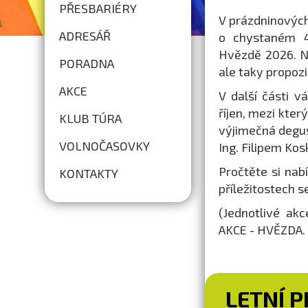
PŘESBARIÉRY
V prázdninovýc
ADRESÁŘ
o chystaném 44
Hvězdě 2026. N
PORADNA
ale taky propoz
AKCE
V další části 
říjen, mezi kter
KLUB TÚRA
výjimečná degus
VOLNOČASOVKY
Ing. Filipem Ko
Pročtěte si nab
KONTAKTY
příležitostech 
(Jednotlivé ak
AKCE - HVĚZDA. 
LETNÍ 