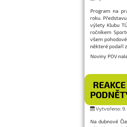
Program na prá
roku. Představu
výlety Klubu TÚ
ročníkem Sport
všem pohodové 
některé podaří 
Noviny POV nal
REAKCE
PODNĚTY
Vytvořeno: 9.
Na dubnové Člen