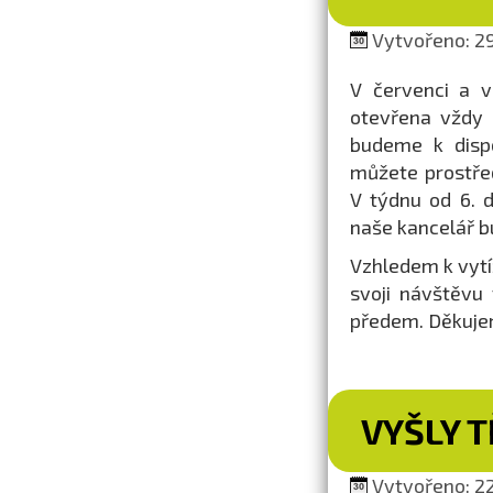
Vytvořeno: 29
V červenci a v
otevřena vždy 
budeme k dispo
můžete prostřed
V týdnu od 6. 
naše kancelář b
Vzhledem k vytíž
svoji návštěvu
předem. Děkuje
VYŠLY T
Vytvořeno: 22.