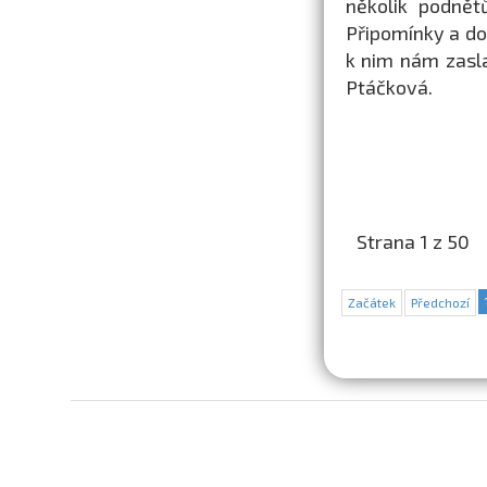
několik podnět
Připomínky a do
k nim nám zasl
Ptáčková.
Strana 1 z 50
Začátek
Předchozí