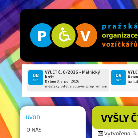
VÝLET Č. 6/2026 - Mělnický
VÝLET
08
09
košt
Datu
srp
srp
Datum
8. srpen 2026
turist
městský výlet s volným programem
VYŠLY 
ÚVOD
O NÁS
Vytvořeno: 3. 