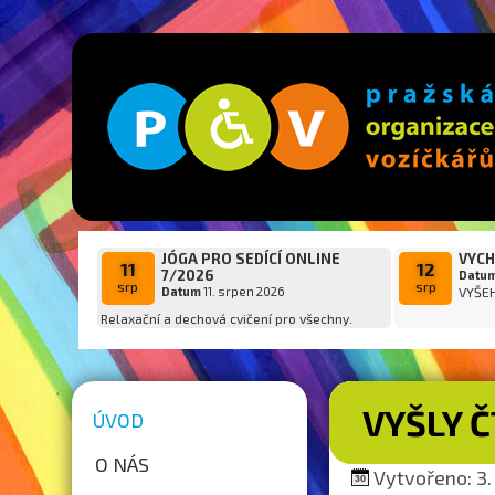
JÓGA PRO SEDÍCÍ ONLINE
VYCH
11
12
7/2026
Datu
srp
srp
Datum
11. srpen 2026
VYŠE
Relaxační a dechová cvičení pro všechny.
VYŠLY 
ÚVOD
O NÁS
Vytvořeno: 3. 