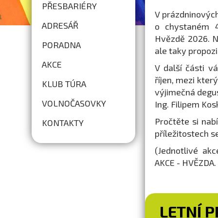
PŘESBARIÉRY
V prázdninovýc
ADRESÁŘ
o chystaném 44
Hvězdě 2026. N
PORADNA
ale taky propoz
AKCE
V další části 
říjen, mezi kter
KLUB TÚRA
výjimečná degus
VOLNOČASOVKY
Ing. Filipem Ko
Pročtěte si nab
KONTAKTY
příležitostech 
(Jednotlivé ak
AKCE - HVĚZDA. 
LETNÍ 