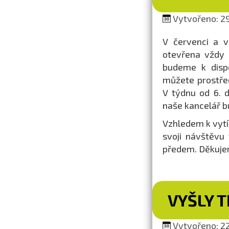
Vytvořeno: 29
V červenci a v
otevřena vždy 
budeme k dispo
můžete prostřed
V týdnu od 6. 
naše kancelář b
Vzhledem k vytíž
svoji návštěvu
předem. Děkuje
VYŠLY T
Vytvořeno: 22.