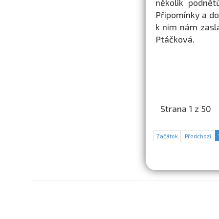
několik podnět
Připomínky a do
k nim nám zasl
Ptáčková.
Strana 1 z 50
Začátek
Předchozí