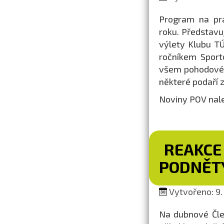
Program na prá
roku. Představu
výlety Klubu TÚ
ročníkem Sport
všem pohodové 
některé podaří 
Noviny POV nal
REAKCE
PODNĚTY
Vytvořeno: 9.
Na dubnové Člen