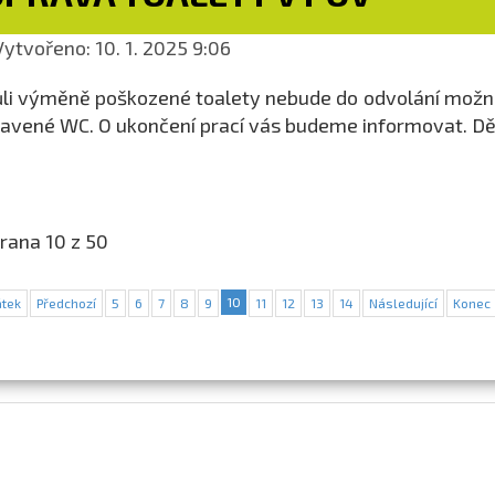
ytvořeno: 10. 1. 2025 9:06
li výměně poškozené toalety nebude do odvolání možné
avené WC. O ukončení prací vás budeme informovat. D
rana 10 z 50
10
tek
Předchozí
5
6
7
8
9
11
12
13
14
Následující
Konec