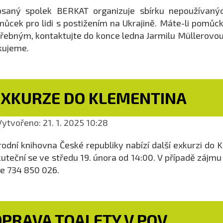
saný spolek BERKAT organizuje sbírku nepoužívaných
ůcek pro lidi s postižením na Ukrajině. Máte-li pomůcku
řebným, kontaktujte do konce ledna Jarmilu Müllerovo
kujeme.
EXKURZE DO KLEMENTINA
ytvořeno: 21. 1. 2025 10:28
odní knihovna České republiky nabízí další exkurzi do
uteční se ve středu 19. února od 14:00. V případě zájm
le 734 850 026.
OPRAVA TOALETY V POV