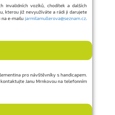
 invalidních vozíků, chodítek a dalších
, kterou již nevyužíváte a rádi ji darujete
u na e-mailu
jarmilamullerova@seznam.cz
.
 Klementina pro návštěvníky s handicapem.
u kontaktujte Janu Mrnkovou na telefonním