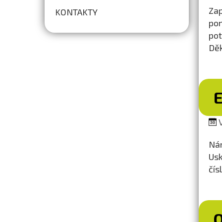
Zap
KONTAKTY
pom
pot
Dě
V
Nár
Usk
čís