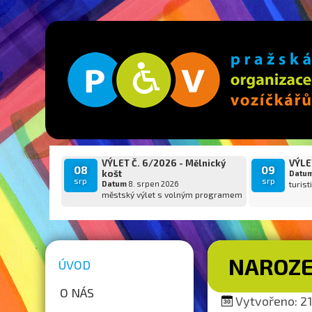
VÝLET Č. 6/2026 - Mělnický
VÝLET
08
09
košt
Datu
srp
srp
Datum
8. srpen 2026
turist
městský výlet s volným programem
NAROZE
ÚVOD
O NÁS
Vytvořeno: 21