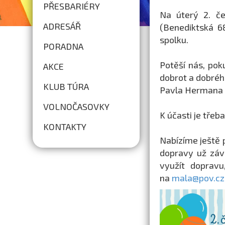
PŘESBARIÉRY
Na úterý 2. č
ADRESÁŘ
(Benediktská 6
spolku.
PORADNA
Potěší nás, pok
AKCE
dobrot a dobréh
KLUB TÚRA
Pavla Hermana a
VOLNOČASOVKY
K účasti je třeb
KONTAKTY
Nabízíme ještě 
dopravy už závi
využít dopravu
na
mala@pov.cz