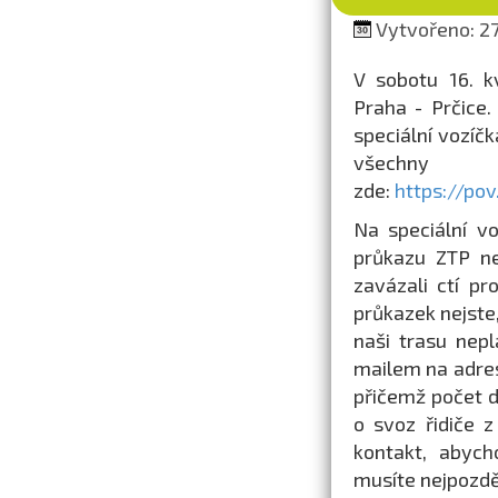
Vytvořeno: 27.
V sobotu 16. k
Praha - Prčice.
speciální vozíčk
všechny 
zde:
https://po
Na speciální v
průkazu ZTP ne
zavázali ctí pr
průkazek nejste
naši trasu nepl
mailem na adr
přičemž počet d
o svoz řidiče z
kontakt, abych
musíte nejpozděj