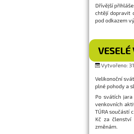
Dřívější přihláš
chtějí dopravit
pod odkazem výš
VESELÉ 
Vytvořeno: 31
Velikonoční svá
plné pohody a s
Po svátích jara
venkovních akti
TÚRA součástí 
Kč za členství
změnám.