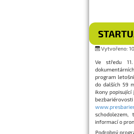
STARTUJ
Vytvořeno: 10
Ve středu 11.
dokumentárních 
program letošní
do dalších 59 m
ikony popisující
bezbariérov
www.presbarier
schodolezem, 
informací o pro
Podrobný progra